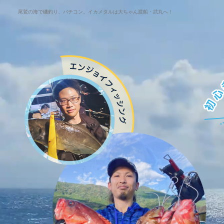
尾鷲の海で磯釣り、バチコン、イカメタルは大ちゃん渡船・武丸へ！