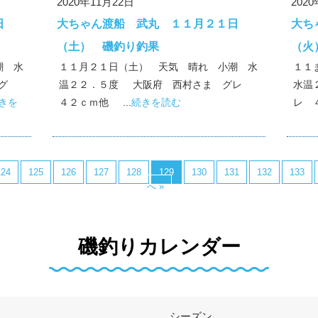
2020年11月22日
202
日
大ちゃん渡船 武丸 １１月２１日
大ち
（土） 磯釣り釣果
（火
潮 水
１１月２１日（土） 天気 晴れ 小潮 水
１１
グ
温２２．５度 大阪府 西村さま グレ
水温
きを
４２ｃｍ他 ...
続きを読む
レ 
124
125
126
127
128
129
130
131
132
133
へ »
磯釣りカレンダー
シーズン