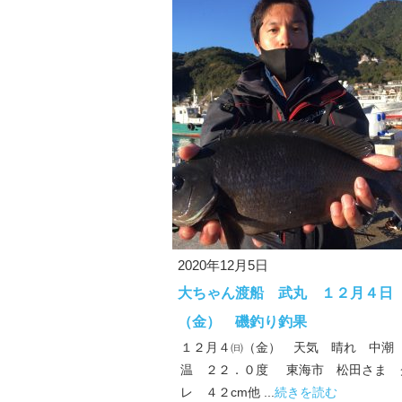
2020年12月5日
大ちゃん渡船 武丸 １２月４日
（金） 磯釣り釣果
１２月４㈰（金） 天気 晴れ 中潮
温 ２２．０度 東海市 松田さま 
レ ４２cm他 ...
続きを読む