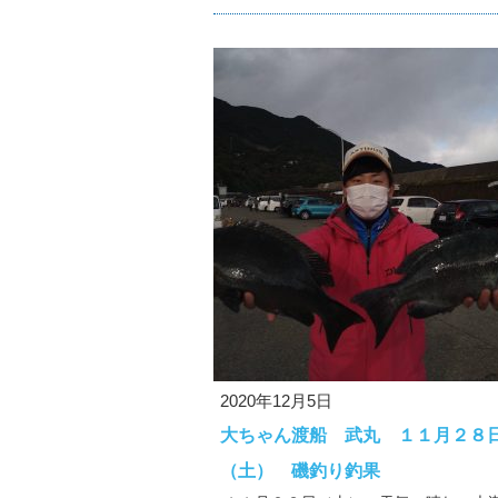
2020年12月5日
大ちゃん渡船 武丸 １１月２８
（土） 磯釣り釣果