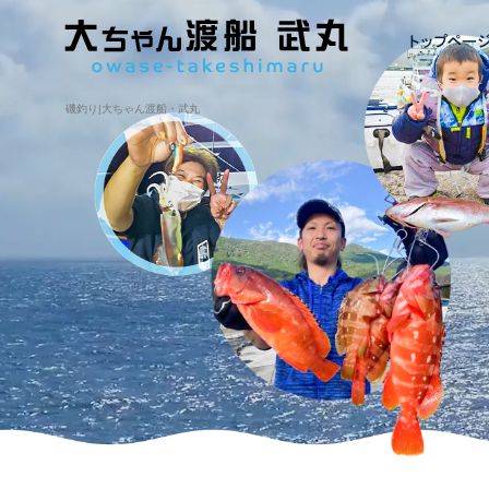
磯釣り|大ちゃん渡船・武丸