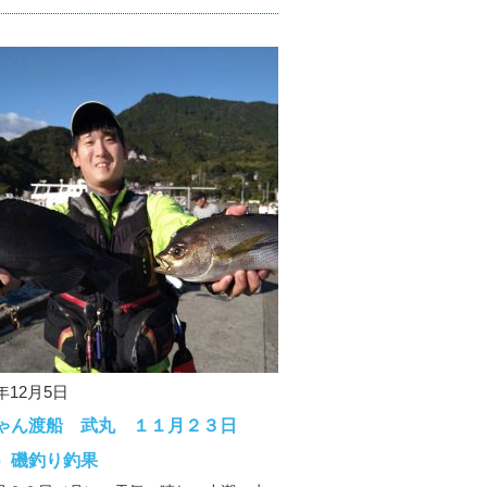
0年12月5日
ゃん渡船 武丸 １１月２３日
）磯釣り釣果