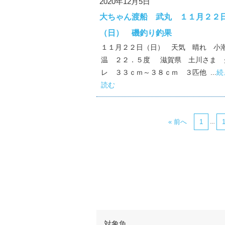
2020年12月5日
大ちゃん渡船 武丸 １１月２２
（日） 磯釣り釣果
１１月２２日（日） 天気 晴れ 小
温 ２２．５度 滋賀県 土川さま 
レ ３３ｃｍ～３８ｃｍ ３匹他 ...
続
読む
« 前へ
1
…
対象魚