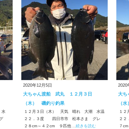
2020年12月5日
202
大ちゃん渡船 武丸 １２月３日
大ち
（木） 磯釣り釣果
（水
 水
１２月３日（木） 天気 晴れ 大潮 水温
１２
グ
２２．３度 四日市市 松本さま グレ
２２
２８cm～４２cm ９匹他 ...
続きを読む
７cm