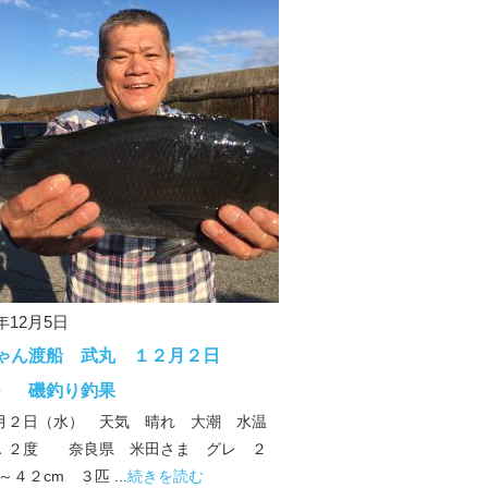
0年12月5日
ゃん渡船 武丸 １２月２日
） 磯釣り釣果
月２日（水） 天気 晴れ 大潮 水温
．２度 奈良県 米田さま グレ ２
～４２cm ３匹 ...
続きを読む