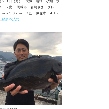
月２３日（月） 天気 晴れ 小潮 水
２．５度 岡崎市 岩崎さま グレ
ｃｍ～３８ｃｍ ７匹 伊佐木 ４１ｃ
..
続きを読む