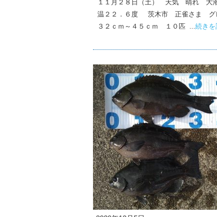
１１月２８日（土） 天気 晴れ 大
温２２．６度 茨木市 正雀さま 
３２ｃｍ～４５ｃｍ １０匹 ...
続きを