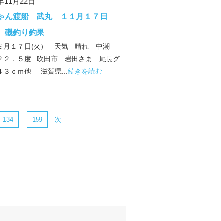
0年11月22日
ゃん渡船 武丸 １１月１７日
）磯釣り釣果
ま月１７日(火） 天気 晴れ 中潮
２２．５度 吹田市 岩田さま 尾長グ
４３ｃｍ他 滋賀県...
続きを読む
134
159
次
…