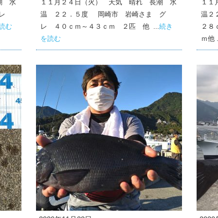
潮 水
１１月２４日（火） 天気 晴れ 長潮 水
１１
グレ
温 ２２．５度 岡崎市 岩崎さま グ
温２
読む
レ ４０ｃｍ～４３ｃｍ ２匹 他 ...
続き
２８
を読む
ｍ他 .