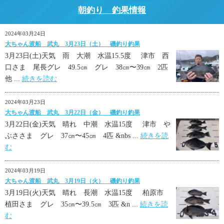
朝釣り 釣果情報
2024年03月24日
大ちゃん渡船 武丸 3月23日（土） 磯釣り釣果
3月23日(土)天気 雨 大潮 水温15.5度 津市 西
口さま 尾長グレ 49.5㎝ グレ 38㎝〜39㎝ 2匹
他 ...
続きを読む
2024年03月23日
大ちゃん渡船 武丸 3月22日（金） 磯釣り釣果
3月22日(金)天気 晴れ 中潮 水温15度 津市 や
ぶささま グレ 37㎝〜45㎝ 4匹 &nbs ...
続きを読
む
2024年03月19日
大ちゃん渡船 武丸 3月19日（火） 磯釣り釣果
3月19日(火)天気 晴れ 長潮 水温15度 柏原市
植田さま グレ 35㎝〜39.5㎝ 3匹 &n ...
続きを読
む