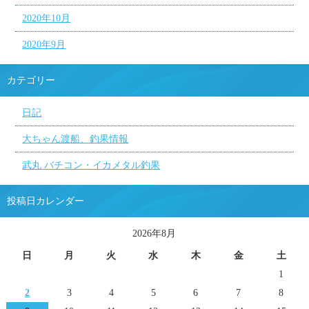
2020年10月
2020年9月
カテゴリー
日記
大ちゃん渡船、釣果情報
武丸 バチコン・イカメタル釣果
投稿日カレンダー
2026年8月
日
月
火
水
木
金
土
1
2
3
4
5
6
7
8