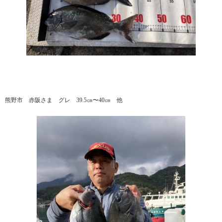
熊野市 赤阪さま グレ 39.5㎝〜40㎝ 他