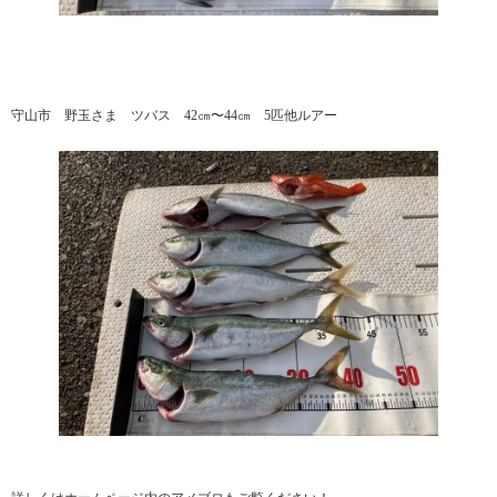
守山市 野玉さま ツバス 42㎝〜44㎝ 5匹他ルアー