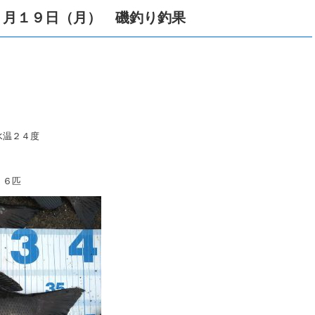
０月１９日（月） 磯釣り釣果
水温２４度
 ６匹