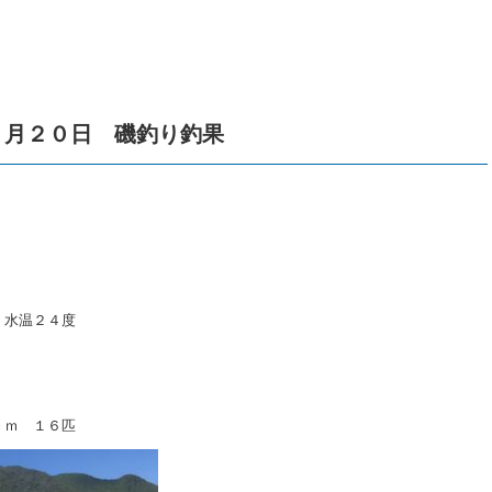
０月２０日 磯釣り釣果
 水温２４度
ｃｍ １６匹