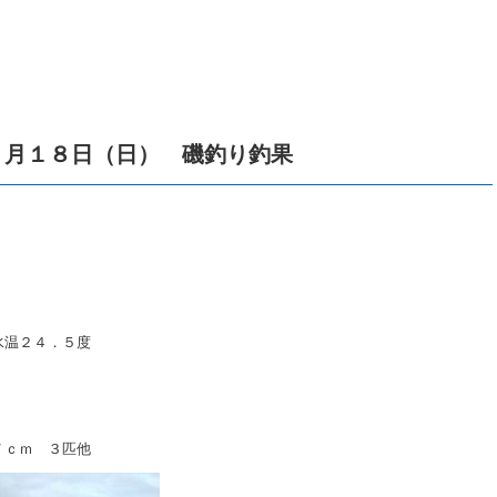
０月１８日（日） 磯釣り釣果
水温２４．５度
７ｃｍ ３匹他