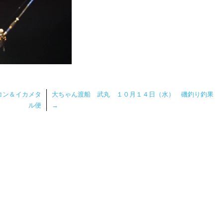
コン＆イカメタ
大ちゃん渡船 武丸 １０月１４日（水） 磯釣り釣果
ル便
→