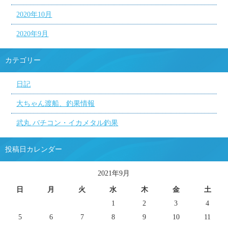
2020年10月
2020年9月
カテゴリー
日記
大ちゃん渡船、釣果情報
武丸 バチコン・イカメタル釣果
投稿日カレンダー
2021年9月
日
月
火
水
木
金
土
1
2
3
4
5
6
7
8
9
10
11