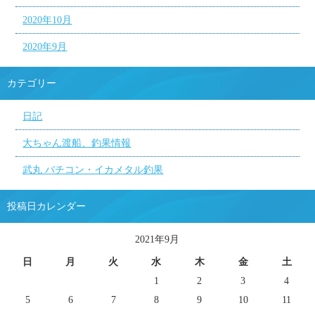
2020年10月
2020年9月
カテゴリー
日記
大ちゃん渡船、釣果情報
武丸 バチコン・イカメタル釣果
投稿日カレンダー
2021年9月
日
月
火
水
木
金
土
1
2
3
4
5
6
7
8
9
10
11