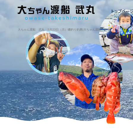
大ちゃん渡船 武丸 2月23日（月）磯釣り釣果|大ちゃん渡船・武丸