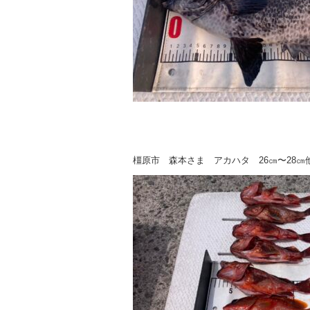
橿原市 森本さま アカハタ 26㎝〜28㎝