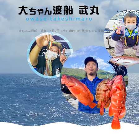
大ちゃん渡船 武丸 5月9日（土）磯釣り釣果|大ちゃん渡船・武丸