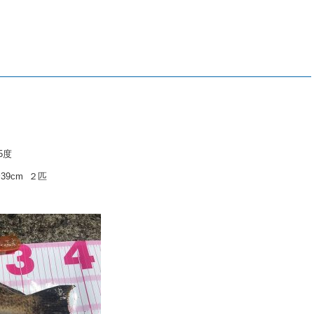
5度
39cm ２匹