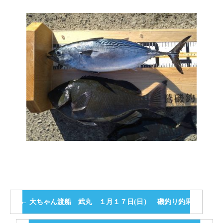
←
大ちゃん渡船 武丸 １月１７日(日） 磯釣り釣果