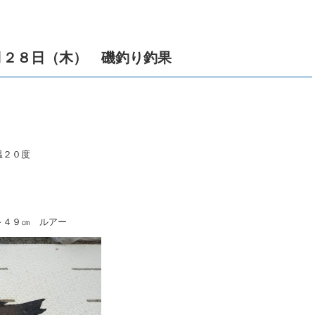
月２８日（木） 磯釣り釣果
温２０度
～４９㎝ ルアー