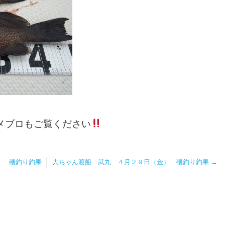
メブロもご覧ください
） 磯釣り釣果
大ちゃん渡船 武丸 ４月２９日（金） 磯釣り釣果
→