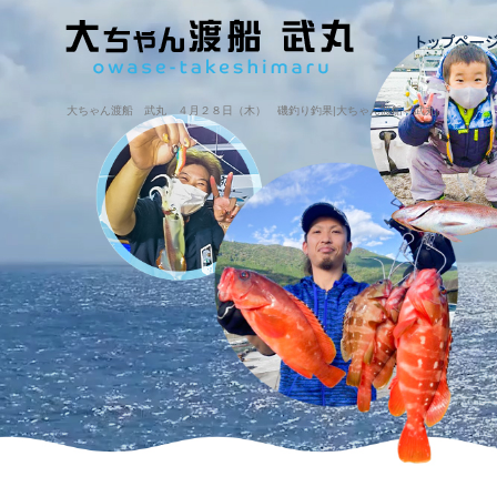
大ちゃん渡船 武丸 ４月２８日（木） 磯釣り釣果|大ちゃん渡船・武丸