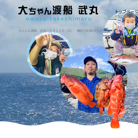
大ちゃん渡船 武丸 ６月１２日（日） 磯釣り釣果|大ちゃん渡船・武丸