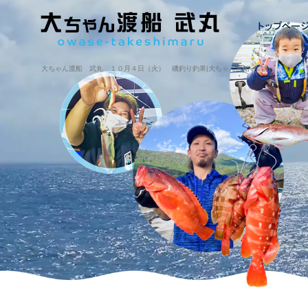
大ちゃん渡船 武丸 １０月４日（火） 磯釣り釣果|大ちゃん渡船・武丸