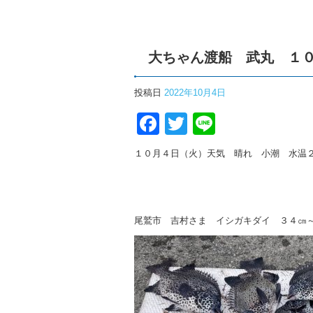
大ちゃん渡船 武丸 １
投稿日
2022年10月4日
Facebook
Twitter
Line
１０月４日（火）天気 晴れ 小潮 水温
尾鷲市 吉村さま イシガキダイ ３４㎝