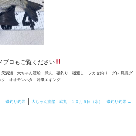
メブロもご覧ください
 天満浦 大ちゃん渡船 武丸 磯釣り 磯渡し フカセ釣り グレ 尾長グ
ハタ オオモンハタ 沖磯エギング
） 磯釣り釣果
大ちゃん渡船 武丸 １０月５日（水） 磯釣り釣果
→