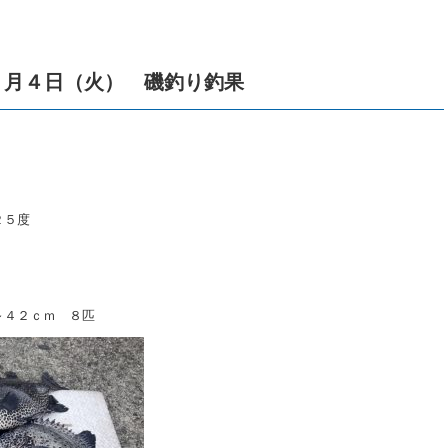
０月４日（火） 磯釣り釣果
２５度
～４２ｃｍ ８匹