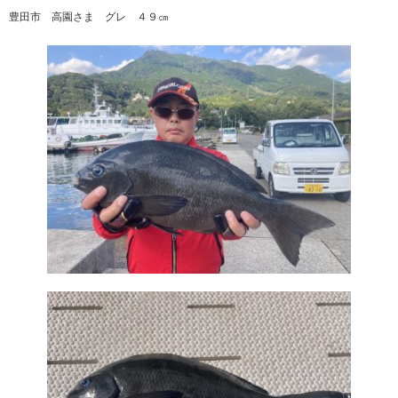
豊田市 高園さま グレ ４９㎝