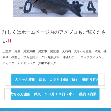
詳しくはホームページ内のアメブロもご覧くださ
い
三重県 尾鷲 尾鷲沖磯 尾鷲市 尾鷲港 天満浦 大ちゃん渡船 武丸 磯
釣り 磯渡し フカセ釣り グレ 尾長グレ 沖磯ルアー ロックフィッシュ
アカハタ オオモンハタ 沖磯エギング
←
大ちゃん渡船 武丸 １０月１6日（日） 磯釣り釣果
大ちゃん渡船 武丸 １０月１９日（水） 磯釣り釣果
→