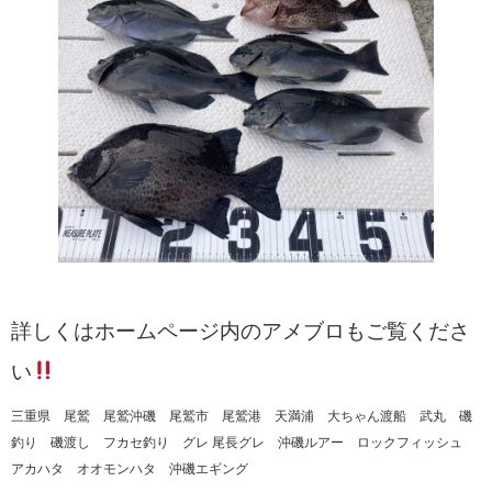
詳しくはホームページ内のアメブロもご覧くださ
い
三重県 尾鷲 尾鷲沖磯 尾鷲市 尾鷲港 天満浦 大ちゃん渡船 武丸 磯
釣り 磯渡し フカセ釣り グレ 尾長グレ 沖磯ルアー ロックフィッシュ
アカハタ オオモンハタ 沖磯エギング