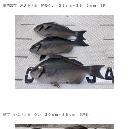
長岡京市 木之下さま 尾長グレ ３３ｃｍ～３８．５ｃｍ ３匹
津市 やぶささま グレ ３０ｃｍ～３５ｃｍ ５匹他