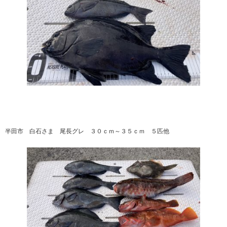
半田市 白石さま 尾長グレ ３０ｃｍ～３５ｃｍ ５匹他