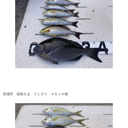
安城市 稲垣さま イシダイ ４５ｃｍ他