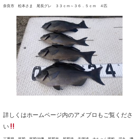
奈良市 松本さま 尾長グレ ３３ｃｍ～３６．５ｃｍ ４匹
詳しくはホームページ内のアメブロもご覧くださ
い
三重県 尾鷲 尾鷲沖磯 尾鷲市 尾鷲港 天満浦 大ちゃん渡船 武丸 磯