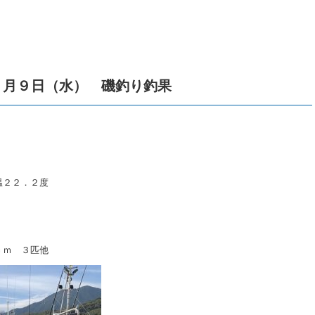
２月９日（水） 磯釣り釣果
温２２．２度
ｃｍ ３匹他