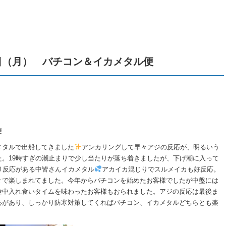
日（月） バチコン＆イカメタル便
便
メタルで出船してきました
アンカリングして早々アジの反応が、明るいう
。19時すぎの潮止まりで少し当たりが落ち着きましたが、下げ潮に入って
リ反応がある中皆さんイカメタル
アカイカ混じりでスルメイカも好反応。
々で楽しまれてました。今年からバチコンを始めたお客様でしたが中盤には
途中入れ食いタイムを味わったお客様もおられました。アジの反応は最後ま
応があり、しっかり防寒対策してくればバチコン、イカメタルどちらとも楽