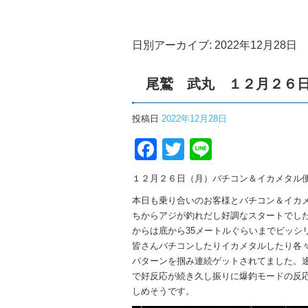
日別アーカイブ:
2022年12月28日
尾鷲 武丸 １２月２６
投稿日
2022年12月28日
Facebook
Twitter
Line
１２月２６日（月）バチコン＆イカメタル
本日も乗り合いのお客様とバチコン＆イカ
ちからアジが釣れだし好調なスタートでした
からは底から35メートルぐらいまでビッシ
皆さんバチコンしたりイカメタルしたり各
パターンを掴み連続ゲットされてました。
で好反応が続き久し振りに爆釣モードの反
しめそうです。