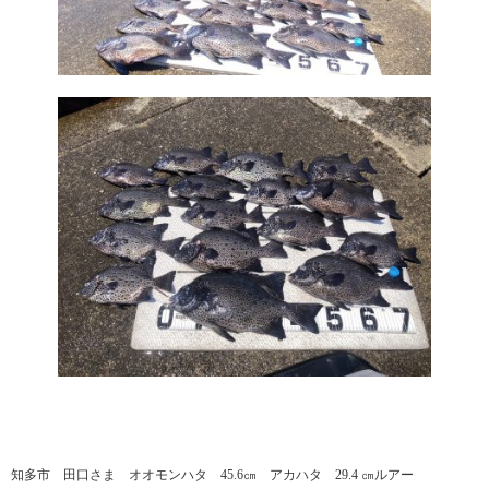
知多市 田口さま オオモンハタ 45.6㎝ アカハタ 29.4 ㎝ルアー