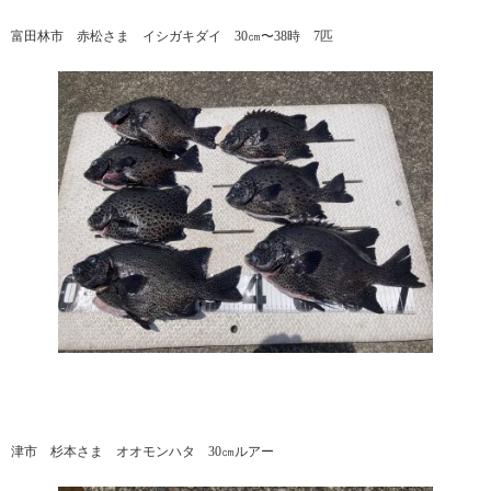
富田林市 赤松さま イシガキダイ 30㎝〜38時 7匹
津市 杉本さま オオモンハタ 30㎝ルアー