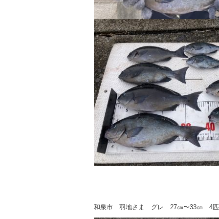
和泉市 羽地さま グレ 27㎝〜33㎝ 4