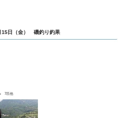
月15日（金） 磯釣り釣果
㎝ 7匹他