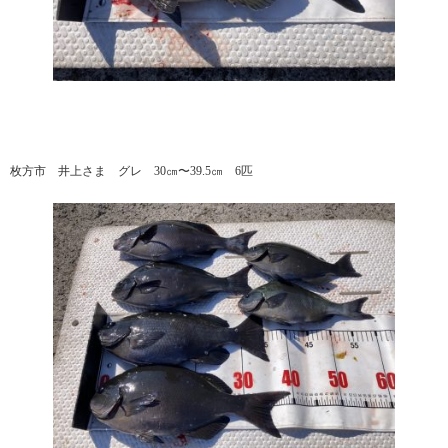
枚方市 井上さま グレ 30㎝〜39.5㎝ 6匹