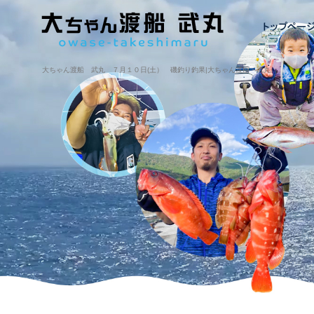
大ちゃん渡船 武丸 ７月１０日(土） 磯釣り釣果|大ちゃん渡船・武丸