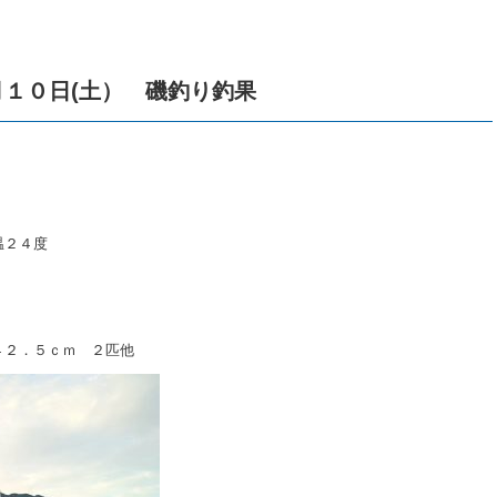
１０日(土） 磯釣り釣果
温２４度
４２．５ｃｍ ２匹他