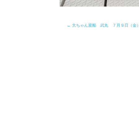
←
大ちゃん渡船 武丸 ７月９日（金