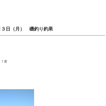
月３日（月） 磯釣り釣果
１７度