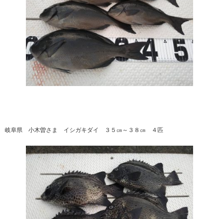
岐阜県 小木曽さま イシガキダイ ３５㎝～３８㎝ ４匹