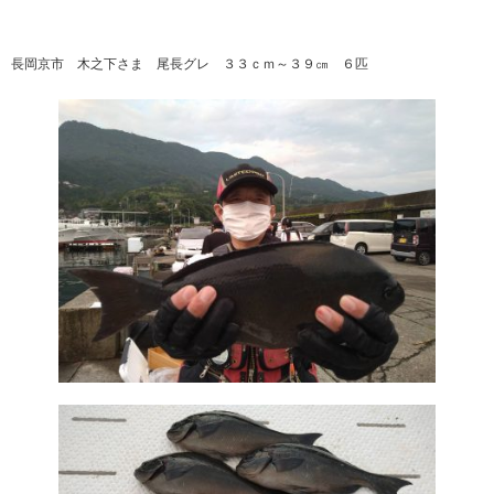
長岡京市 木之下さま 尾長グレ ３３ｃｍ～３９㎝ ６匹