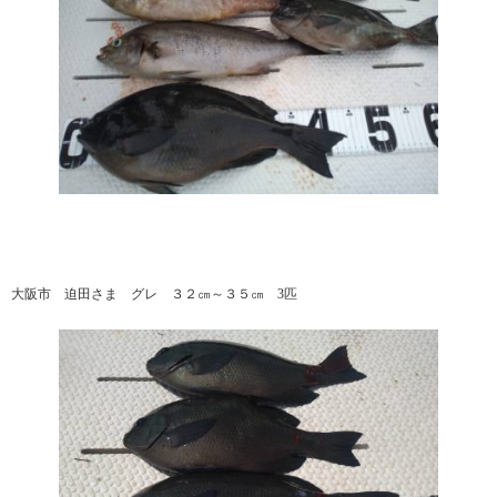
大阪市 迫田さま グレ ３２㎝～３５㎝ 3匹