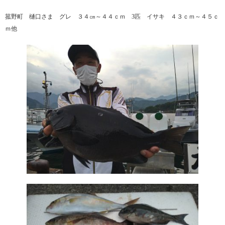
菰野町 樋口さま グレ ３４㎝～４４ｃｍ 3匹 イサキ ４３ｃｍ～４５ｃ
ｍ他