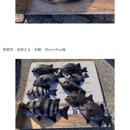
尾鷲市 吉村さま 石鯛 30㎝〜45㎝他