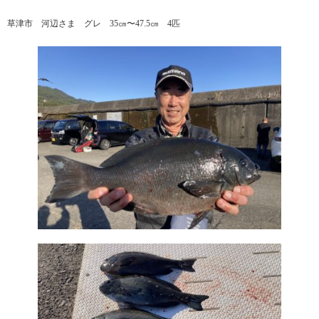
草津市 河辺さま グレ 35㎝〜47.5㎝ 4匹