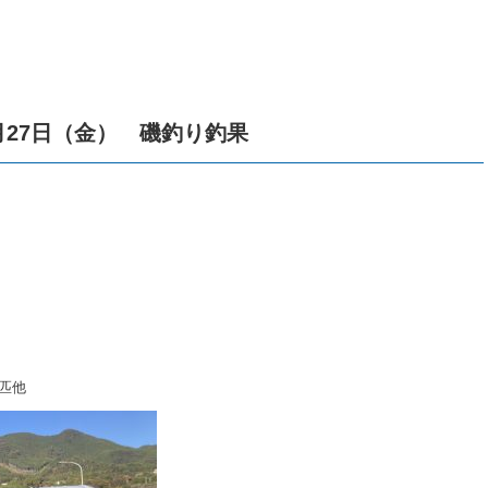
月27日（金） 磯釣り釣果
3匹他