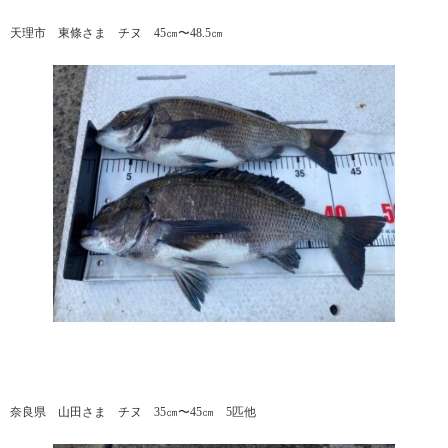
天理市 東條さま チヌ 45㎝〜48.5㎝
奈良県 山田さま チヌ 35㎝〜45㎝ 5匹他