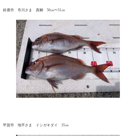
鈴鹿市 市川さま 真鯛 50㎝〜51㎝
甲賀市 地平さま イシガキダイ 35㎝