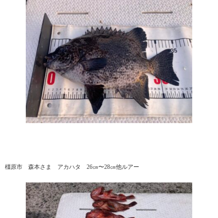
橿原市 森本さま アカハタ 26㎝〜28㎝他ルアー