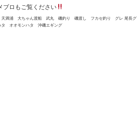
メブロもご覧ください
 天満浦 大ちゃん渡船 武丸 磯釣り 磯渡し フカセ釣り グレ 尾長グ
ハタ オオモンハタ 沖磯エギング