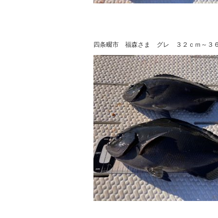
四条畷市 福森さま グレ ３２ｃｍ～３