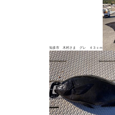
知多市 木村さま グレ ４３ｃｍ