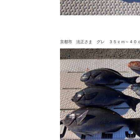
京都市 法正さま グレ ３５ｃｍ～４０