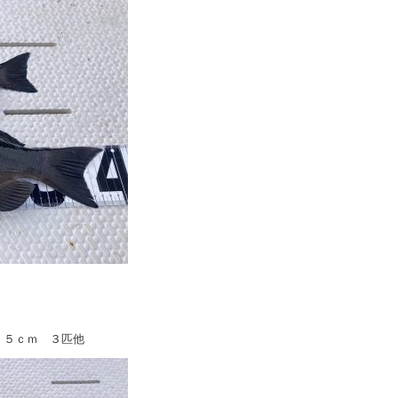
．５ｃｍ ３匹他