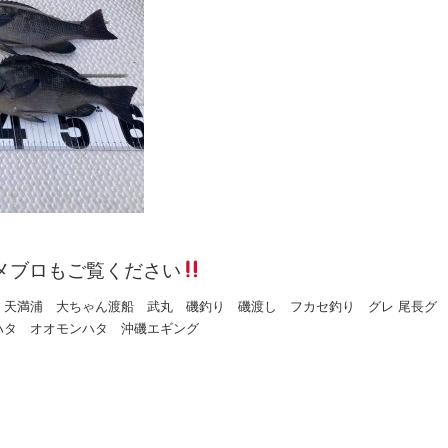
メブロもご覧ください
 天満浦 大ちゃん渡船 武丸 磯釣り 磯渡し フカセ釣り グレ 尾長グ
ハタ オオモンハタ 沖磯エギング