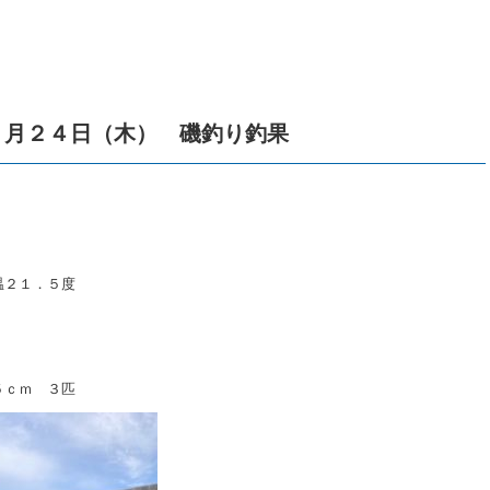
１月２４日（木） 磯釣り釣果
温２１．５度
５ｃｍ ３匹