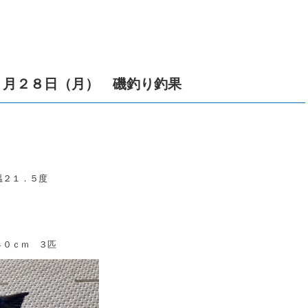
１月２８日（月） 磯釣り釣果
温２１．５度
４０ｃｍ ３匹