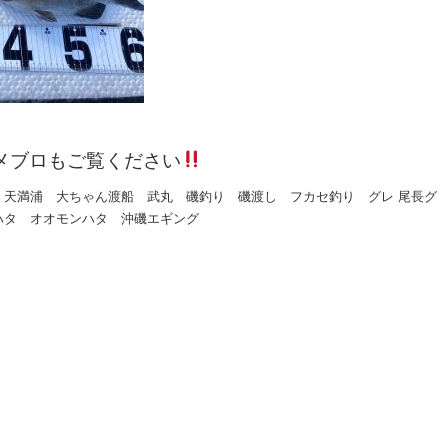
メブロもご覧ください
 天満浦 大ちゃん渡船 武丸 磯釣り 磯渡し フカセ釣り グレ 尾長グ
ハタ オオモンハタ 沖磯エギング